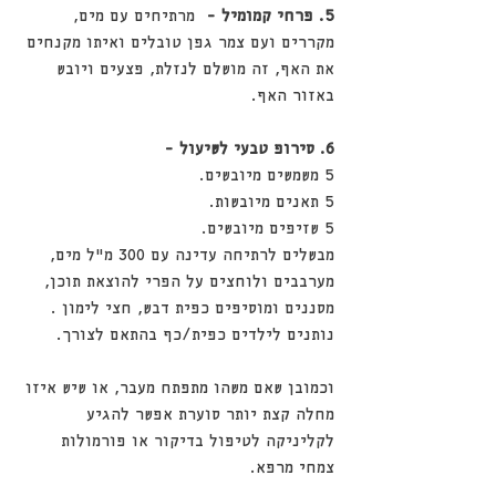
5. פרחי קמומיל - 
 מרתיחים עם מים, 
מקררים ועם צמר גפן טובלים ואיתו מקנחים 
את האף, זה מושלם לנזלת, פצעים ויובש 
באזור האף.
6. סירופ טבעי לשיעול - 
5 משמשים מיובשים.
5 תאנים מיובשות.
5 שזיפים מיובשים.
מבשלים לרתיחה עדינה עם 300 מ"ל מים, 
מערבבים ולוחצים על הפרי להוצאת תוכן, 
מסננים ומוסיפים כפית דבש, חצי לימון . 
נותנים לילדים כפית/כף בהתאם לצורך.
וכמובן שאם משהו מתפתח מעבר, או שיש איזו 
מחלה קצת יותר סוערת אפשר להגיע 
לקליניקה לטיפול בדיקור או פורמולות 
צמחי מרפא.