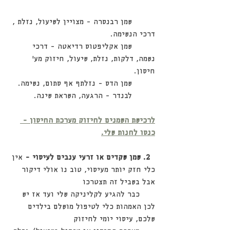
         שמן רבנסרה - מצויין לשיעול, נזלת , 
דרכי הנשימה.
         שמן אקליפטוס רדיאטה - דרכי 
נשמה, דלקות, נזלת, שיעול, חיזוק מע' 
חיסון.
         שמן הדס - נזלתף אף סתום, נשימה.
         לבנדר - הרגעה, השראת שינה.
לרכישת השמנים לחיזוק מערכת החיסון - 
כנסו לחנות שלי.
2. שמן שקדים או זרעי ענבים לעיסוי -
 אין 
כלי חזק יותר מעיסוי, טוב נו אולי דיקור 
אבל בשביל זה תצטרכו 
      כבר להגיע לקליניקה שלי ועד אז יש 
לכן האמהות כלי לטיפול מושלם בילדים 
שלכם, עיסוי יומי לחיזוק 