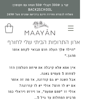
קני ב 300₪ וקבלי 50₪ הנחה עם הקופון:
BACK2SCHOOL
משלוח לנקודת מסירה חינם ברכישת שמנים מעל 249₪
מעין רוגק ווסטלר
15 בנוב׳ 2020
זמן קריאה 2 דקות
ארון התרופות הביתי שלי לחורף
"הילד שלך העלה חום תבואי לקחת אותו 
מהגן."
אין אמא שלא קיבלה את שיחת הטלפון הזו 
לפחות 5 פעמים בשנה.
אבל השנה יש גם קורונה, אז מה זה אומר 
אם יש לו חום? אולי יש לו קורונה?
אולי זו "סתם שפעת", או וירוס ויראלי כמו 
מרבית המחלות עד גיל 5..