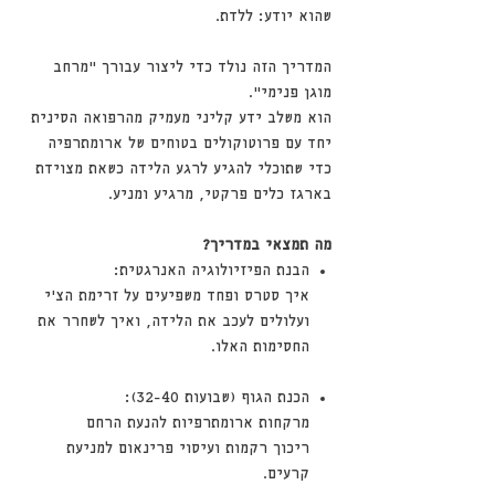
שהוא יודע: ללדת.
המדריך הזה נולד כדי ליצור עבורך "מרחב
מוגן פנימי".
הוא משלב ידע קליני מעמיק מהרפואה הסינית
יחד עם פרוטוקולים בטוחים של ארומתרפיה
כדי שתוכלי להגיע לרגע הלידה כשאת מצוידת
בארגז כלים פרקטי, מרגיע ומניע.
מה תמצאי במדריך?
הבנת הפיזיולוגיה האנרגטית:
איך סטרס ופחד משפיעים על זרימת הצ'י
ועלולים לעכב את הלידה, ואיך לשחרר את
החסימות האלו.
הכנת הגוף (שבועות 32-40):
מרקחות ארומתרפיות להנעת הרחם
ריכוך רקמות ועיסוי פרינאום למניעת
קרעים.