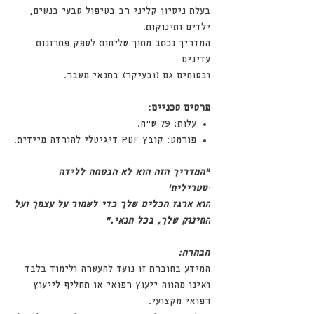
בעלת ניסיון קליני רב בטיפול טבעי בנשים,
ילדים ותינוקות.
המדריך נכתב מתוך שליחות לספק פתרונות
עדינים
ובטוחים גם (ובעיקר) בתנאי משבר.
פרטים טכניים:
עלות: 79 ש"ח.
פורמט: קובץ PDF דיגיטלי להורדה מיידית.
"המדריך הזה הוא לא הבטחה ללידה
'סטרילית'
הוא ארגז הכלים שלך כדי לשמור על עצמך ועל
התינוק שלך, בכל תנאי."
הבהרה:
המידע בחוברת זו נועד להעשרה ולימוד בלבד
ואינו מהווה ייעוץ רפואי או תחליף לייעוץ
רפואי מקצועי.