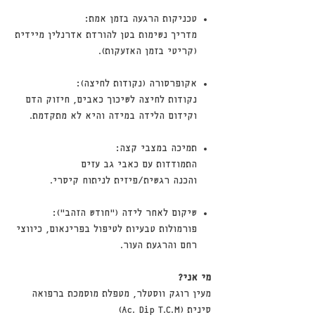
טכניקות הרגעה בזמן אמת:
מדריך נשימות בטן להורדת אדרנלין מיידית
(קריטי בזמן האזעקות).
אקופרסורה (נקודות לחיצה):
נקודות לחיצה לשיכוך כאבים, חיזוק הדם
וקידום הלידה במידה והיא לא מתקדמת.
תמיכה במצבי קצה:
התמודדות עם כאבי גב עזים
והכנה רגשית/פיזית לניתוח קיסרי.
שיקום לאחר לידה ("חודש הזהב"):
פורמולות טבעיות לטיפול בפרינאום, כיווצי
רחם והרגעת העור.
מי אני?
מעין רוגק ווסטלר, מטפלת מוסמכת ברפואה
סינית (Ac. Dip T.C.M)