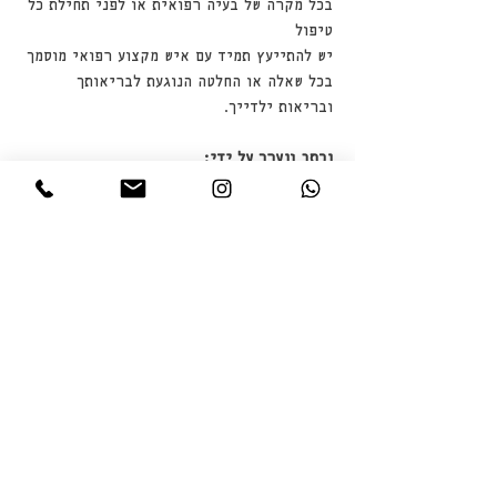
בכל מקרה של בעיה רפואית או לפני תחילת כל
טיפול
יש להתייעץ תמיד עם איש מקצוע רפואי מוסמך
בכל שאלה או החלטה הנוגעת לבריאותך
ובריאות ילדייך.
נכתב ונערך על ידי:
מעין רוגק ווסטלר - דיקור | תזונה |
צמחי-מרפא | ארומתרפיה
כל הזכויות שמורות למעין רוגק ווסטלר ©
דף הבית
חנות