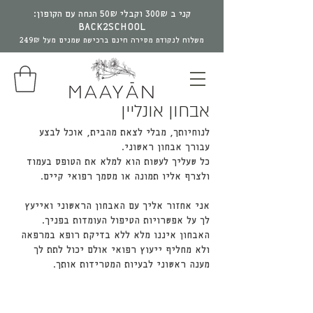
קני ב 300₪ וקבלי 50₪ הנחה עם הקופון:
BACK2SCHOOL
משלוח לנקודת מסירה חינם ברכישת שמנים מעל 249₪
אבחון אונליין
לנוחיותך, מבלי לצאת מהבית, אוכל לבצע
עבורך אבחון ראשוני.
כל שעליך לעשות הוא למלא את הטופס בעמוד
ולצרף אליו תמונה או מסמך רפואי קיים.
אני אחזור אליך עם האבחון הראשוני ואייעץ
לך על אפשרויות הטיפול העומדות בפניך.
האבחון איננו מלא ללא בדיקת רופא במרפאה
ולא מחליף ייעוץ רפואי אולם יכול לתת לך
מענה ראשוני לבעיות המטרידות אותך.