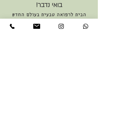
בואי נדבר!
הבית לרפואה טבעית בעולם החדש
מעין רוגק ווסטלר
נייד:
052-8333768
מייל:
support@maayan-rw.com
הרשמי לניוזלטר שלי וקבלי את כל
העדכונים האחרונים!
הצטרפי