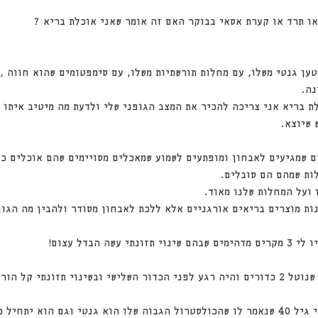
או תרד או קערת אסאי בבוקר האם זה אומר שאני אוכלת בריא ?
ען גנטי משלו, עם מחלות תורשתיות משלו, עם סימפטומים שהוא חווה , 
נה.
ת בריא אני צריכה להכיר את המצב הגופני שלי ולדעת מה מיטיב איתו ו
 שיוצא.
ם שמגיעים לאבחון ומופתעים לשמוע שמאכלים מסויימים שהם אוכלים כב
ות שמהם הם סובלים.
 ועל המחלות שלנו מאוד.
ות מוצרים בריאים אורגניים אלא ללכת לאבחון מסודר ולהבין מה הגוף
שה הבדל עצום!
1. מטופל סכרתי כבר שנים שנוטל 2 כדורים והיה רגע לפני הכדור השלישי ובשינוי תזונתי
2.בחור צעיר רזה רגע לפני גיל 40 שנאמר לו שהכולסטרול הגבוה שלו הוא גנטי וגם הוא י