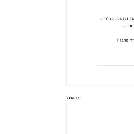
ית בשם השימוטו ונוטלת כדורים 
רי .
הצג הכול