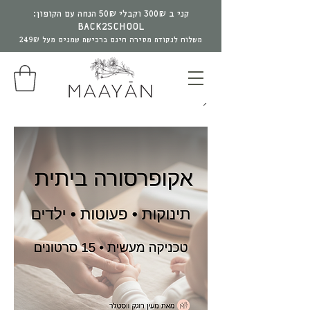
קני ב 300₪ וקבלי 50₪ הנחה עם הקופון:
BACK2SCHOOL
משלוח לנקודת מסירה חינם ברכישת שמנים מעל 249₪