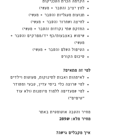
הקדמה הכרת הטכניקות
לחץ יציב (הסבר + מעשי)
תנועות מעגליות (הסבר + מעשי)
לחיצה ושחרור (הסבר + מעשי)
החזקת שתי נקודות (הסבר + מעשי)
שימוש באצבעות/כף יד/מפרקים (הסבר +
מעשי)
הטיפול השלם (הסבר + מעשי)
סיכום הקורס
למי זה מתאים?
לאימהות ואבות לתינוקות, פעוטות וילדים
למי שרוצה כלי ביתי עדין, טבעי ומסודר
למי שמעדיפה ללמוד מיומנות (ולא עוד
“טיפים”)
מחיר והטבה אוטומטית באתר
מחיר מלא: 289₪
איך מקבלים גישה?