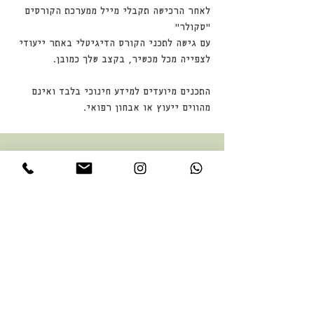
לאחר הרכישה תקבלי מייל ממערכת הקורסים
"סקולר"
עם גישה לתכני הקורס הדיגיטלי באתר ייעודי
לצפייה מכל מכשיר, בקצב שלך כמובן.
התכנים מיועדים למידע חינוכי בלבד ואינם
מהווים ייעוץ או אבחון רפואי.
דף הבית
חנות
שאלות נפוצות
מגזין בריאות
פודקאסט "נשים מדברות"