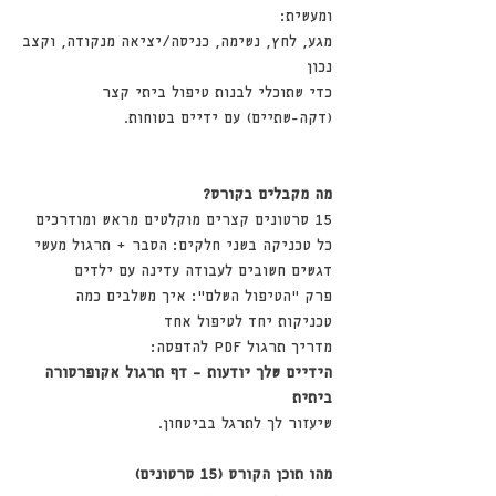
ומעשית:
מגע, לחץ, נשימה, כניסה/יציאה מנקודה, וקצב
נכון
כדי שתוכלי לבנות טיפול ביתי קצר
(דקה-שתיים) עם ידיים בטוחות.
מה מקבלים בקורס?
15 סרטונים קצרים מוקלטים מראש ומודרכים
כל טכניקה בשני חלקים: הסבר + תרגול מעשי
דגשים חשובים לעבודה עדינה עם ילדים
פרק “הטיפול השלם”: איך משלבים כמה
טכניקות יחד לטיפול אחד
מדריך תרגול PDF להדפסה:
הידיים שלך יודעות – דף תרגול אקופרסורה
ביתית
שיעזור לך לתרגל בביטחון.
מהו תוכן הקורס (15 סרטונים)